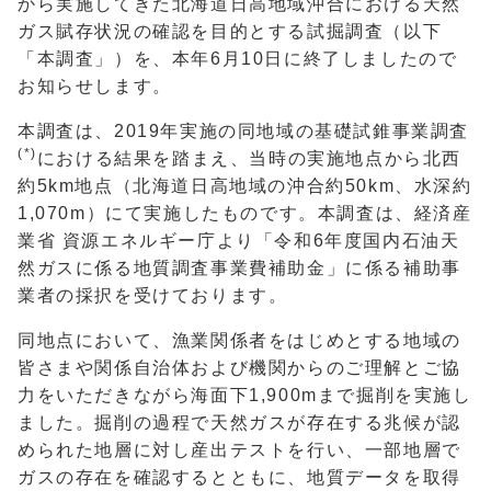
から実施してきた北海道日高地域沖合における天然
ガス賦存状況の確認を目的とする試掘調査（以下
「本調査」）を、本年
6
月
10
日に終了しましたので
お知らせします。
本調査は、
2019
年実施の同地域の基礎試錐事業調査
(*)
における結果を踏まえ、当時の実施地点から北西
約
5km
地点（北海道日高地域の沖合約
50km
、水深約
1,070m
）にて実施したものです。本調査は、経済産
業省 資源エネルギー庁より「令和
6
年度国内石油天
然ガスに係る地質調査事業費補助金」に係る補助事
業者の採択を受けております。
同地点において、漁業関係者をはじめとする地域の
皆さまや関係自治体および機関からのご理解とご協
力をいただきながら海面下
1,900m
まで掘削を実施し
ました。掘削の過程で天然ガスが存在する兆候が認
められた地層に対し産出テストを行い、一部地層で
ガスの存在を確認するとともに、地質データを取得