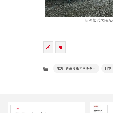
新潟松浜太陽光
電力: 再生可能エネルギー
日本: