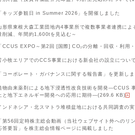
「キッズ参観日 in Summer 2026」を開催しました
山形県東根大森工業団地内4事業所で複数事業者連携による
量削減、年間約1,600tを見込む～
「CCUS EXPO～第2回 [国際] CO₂の分離・回収・利
苫小牧エリアでのCCS事業における新会社の設立につい
「コーポレート・ガバナンスに関する報告書」を更新しま
植物由来薬剤による地下浸透性改良技術を開発―CCUS 
上と地下エネルギー開発への応用に期待―(269.6 KB)
インドネシア・北スマトラ堆積盆地における共同調査の実
「第56回定時株主総会動画（当社ウェブサイト外へのリン
応答要旨」を株主総会情報ページに掲載しました