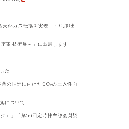
天然ガス転換を実現 ～CO₂排出
用・貯蔵 技術展～」に出展します
て
した
事業の推進に向けたCO₂の圧入性向
施について
ク）」「第56回定時株主総会質疑