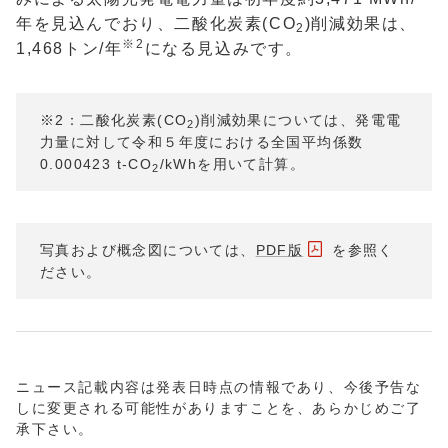
年を見込んでおり、二酸化炭素
(CO
)
削減効果は、
2
※
2
1,468
トン
/
年
になる見込みです。
※2：二酸化炭素(CO
)削減効果については、発電電
2
力量に対して令和５年度における全国平均係数
0.000423 t-CO
/kWhを用いて計算。
2
写真および概念図については、
PDF版
を参照く
ださい。
ニュース記載内容は発表日時点の情報であり、今後予告な
しに変更される可能性がありますことを、あらかじめご了
承下さい。