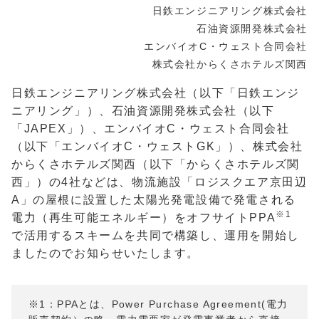
日鉄エンジニアリング株式会社
石油資源開発株式会社
エンバイオC・ウェスト合同会社
株式会社からくさホテルズ関西
日鉄エンジニアリング株式会社（以下「日鉄エンジ
ニアリング」）、石油資源開発株式会社（以下
「
JAPEX
」）、エンバイオ
C
・ウェスト合同会社
（以下「エンバイオ
C
・ウェスト
GK
」）、株式会社
からくさホテルズ関西（以下「からくさホテルズ関
西」）の
4
社などは、物流施設「ロジスクエア京田辺
A
」の屋根に設置した太陽光発電設備で発電される
※
1
電力（再生可能エネルギー）をオフサイト
PPA
で活用するスキームを共同で構築し、運用を開始し
ましたのでお知らせいたします。
※1：PPAとは、Power Purchase Agreement(電力