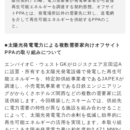
販売契約）の略。電力需要家が発電事業者から直接
再生可能エネルギーを調達する契約形態。オフサイ
トPPAとは、発電場所以外の需要先に対し、送電網
を介して再生可能エネルギーを供給するPPAのこ
と。
■太陽光発電電力による複数需要家向けオフサイト
PPA
の取り組みについて
エンバイオ
C
・ウェスト
GK
がロジスクエア京田辺
A
に設置・所有する太陽光発電設備で発電した再生可
能エネルギーを、特定卸供給事業者である
JAPEX
が
調達し、小売電気事業者である日鉄エンジニアリン
グがからくさホテルズ関西などの複数の需要家に託
送供給します。今回構築したスキームでは、供給先
に電力需要の特性が異なる施設を組み合わせること
によって、太陽光発電電力の余剰を低減し効率的に
再生可能エネルギーの活用を実現します。本取り組
みによる太陽光発電電力量は初年度約
3,471 MWh/