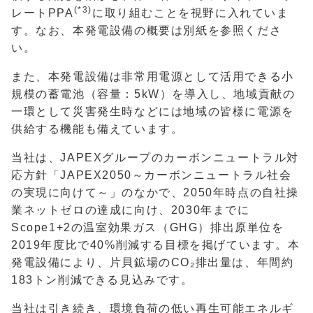
(*3)
レートPPA
に取り組むことを視野に入れていま
す。なお、本発電設備の概要は別紙を参照くださ
い。
また、本発電設備は非常用電源として活用できる小
規模の蓄電池（容量：5kW）を導入し、地域貢献の
一環として災害発生時などには地域の皆様に電源を
供給する機能も備えています。
当社は、JAPEXグループのカーボンニュートラル対
応方針「JAPEX2050～カーボンニュートラル社会
の実現に向けて～」のなかで、2050年時点の自社操
業ネットゼロの達成に向け、2030年までに
Scope1+2の温室効果ガス（GHG）排出原単位を
2019年度比で40%削減する目標を掲げています。本
発電設備により、片貝鉱場のCO₂排出量は、年間約
183トン削減できる見込みです。
当社は引き続き、環境負荷の低い再生可能エネルギ