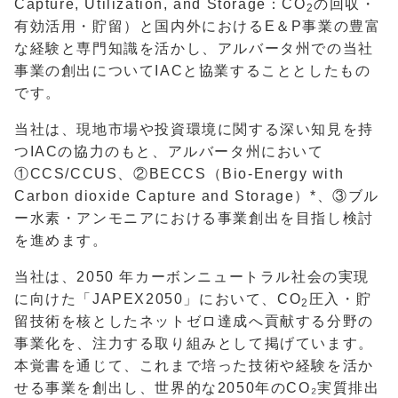
Capture, Utilization, and Storage
：
CO
の回収・
2
有効活用・貯留）と国内外における
E
＆
P
事業の豊富
な経験と専門知識を活かし、アルバータ州での当社
事業の創出について
IAC
と協業することとしたもの
です。
当社は、現地市場や投資環境に関する深い知見を持
つ
IAC
の協力のもと、アルバータ州において
①
CCS/CCUS
、②
BECCS
（
Bio-Energy with
Carbon dioxide Capture and Storage
）*、③ブル
ー水素・アンモニアにおける事業創出を目指し検討
を進めます。
当社は、
2050
年カーボンニュートラル社会の実現
に向けた「
JAPEX2050
」において、
CO
圧入・貯
2
留技術を核としたネットゼロ達成へ貢献する分野の
事業化を、注力する取り組みとして掲げています。
本覚書を通じて、これまで培った技術や経験を活か
せる事業を創出し、世界的な
2050
年の
CO
₂実質排出