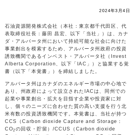
2024年3月4日
石油資源開発株式会社（本社：東京都千代田区、代
表取締役社長：藤田 昌宏、以下「当社」）は、カナ
ダ・アルバータ州において持続可能な社会に向けた
事業創出を模索するため、アルバータ州政府の投資
誘致機関であるインベスト・アルバータ社（
Invest
Alberta Corporation
、以下「
IAC
」）と協業する覚
書（以下「本覚書」）を締結しました。
アルバータ州はカナダのエネルギー市場の中心地で
あり、州政府によって設立された
IAC
は、同州での
起業や事業創出・拡大を目指す企業や投資家に対
し、個々のニーズに合わせた質の高い支援を行う北
米有数の投資誘致機関です。本覚書は、当社が持つ
CCS
（
Carbon dioxide Capture and Storage
：
CO
の回収・貯留）
/CCUS
（
Carbon dioxide
2